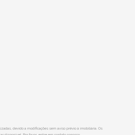
das, devido a modificações sem aviso prévio à imobiliária. Os
ar disponível. Por favor, entre em contato conosco.