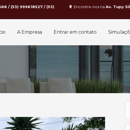
666 / (53) 999618527 / (53)
Encontre-nos na
Av. Tupy Si
cio
A Empresa
Entrar em contato
Simulaçõ