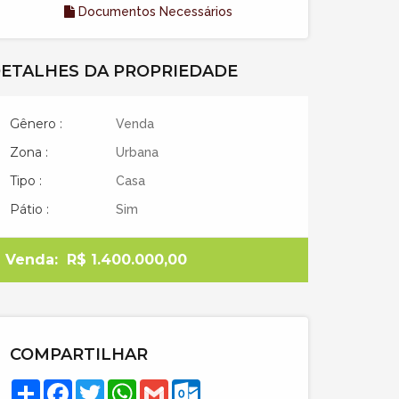
Documentos Necessários
ETALHES DA PROPRIEDADE
Gênero :
Venda
Zona :
Urbana
Tipo :
Casa
Pátio :
Sim
Venda:
R$ 1.400.000,00
COMPARTILHAR
Compartilhar
Facebook
Twitter
WhatsApp
Gmail
Outlook.com