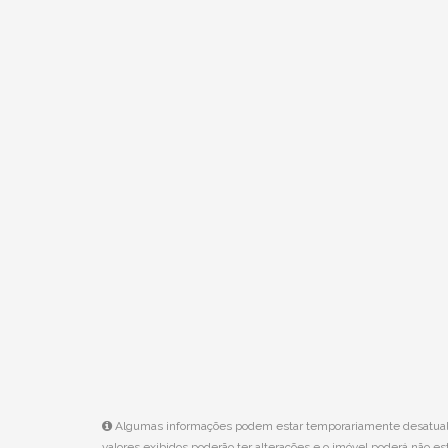
Algumas informações podem estar temporariamente desatualiza
valores exibidos poderão ter alterações e o imóvel poderá não est