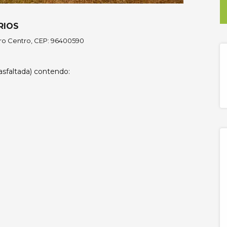
RIOS
rro Centro, CEP: 96400590
asfaltada) contendo: