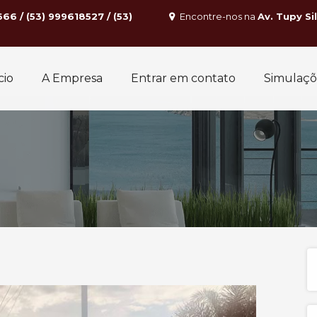
666 / (53) 999618527 / (53)
Encontre-nos na
Av. Tupy Si
cio
A Empresa
Entrar em contato
Simulaçõ