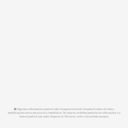
Algumas informações podem estar temporariamente desatualizadas, devido a
modificações sem aviso prévio à imobiliária. Os valores exibidos poderão ter alterações e o
imóvel poderá não estar disponível. Por favor, entre em contato conosco.