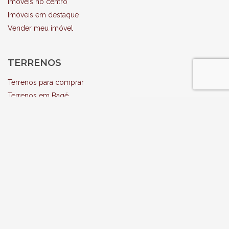
Imóveis no centro
Imóveis em destaque
Vender meu imóvel
TERRENOS
Terrenos para comprar
Terrenos em Bagé
APARTAMENTOS
Apartamentos para comprar
Apartamentos para alugar
Terrenos em Bagé
RURAL
Propriedades Rurais para comprar